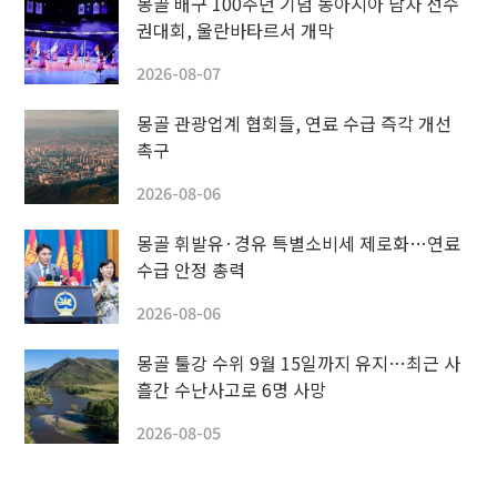
몽골 배구 100주년 기념 동아시아 남자 선수
권대회, 울란바타르서 개막
2026-08-07
몽골 관광업계 협회들, 연료 수급 즉각 개선
촉구
2026-08-06
몽골 휘발유·경유 특별소비세 제로화…연료
수급 안정 총력
2026-08-06
몽골 툴강 수위 9월 15일까지 유지…최근 사
흘간 수난사고로 6명 사망
2026-08-05