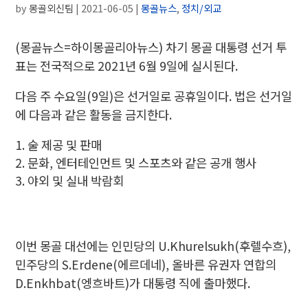
by
몽골외신팀
|
2021-06-05
|
몽골뉴스
,
정치/외교
(몽골뉴스=하이몽골리아뉴스) 차기 몽골 대통령 선거 투
표는 전국적으로 2021년 6월 9일에 실시된다.
다음 주 수요일(9일)은 선거일로 공휴일이다. 법은 선거일
에 다음과 같은 활동을 금지한다.
술 제공 및 판매
문화, 엔터테인먼트 및 스포츠와 같은 공개 행사
야외 및 실내 박람회
이번 몽골 대선에는 인민당의 U.Khurelsukh(후렐수흐),
민주당의 S.Erdene(에르데네), 올바른 유권자 연합의
D.Enkhbat(엥흐바트)가 대통령 직에 출마했다.