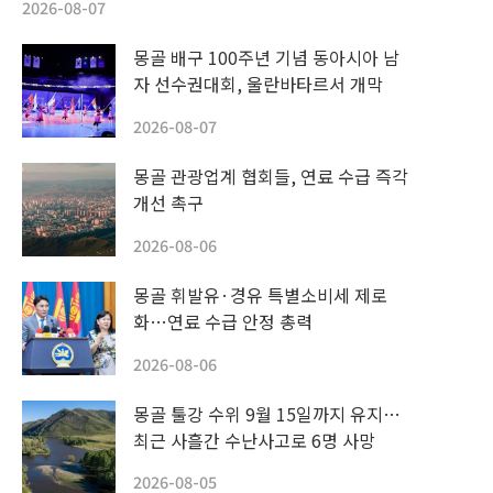
2026-08-07
몽골 배구 100주년 기념 동아시아 남
자 선수권대회, 울란바타르서 개막
2026-08-07
몽골 관광업계 협회들, 연료 수급 즉각
개선 촉구
2026-08-06
몽골 휘발유·경유 특별소비세 제로
화…연료 수급 안정 총력
2026-08-06
몽골 툴강 수위 9월 15일까지 유지…
최근 사흘간 수난사고로 6명 사망
2026-08-05