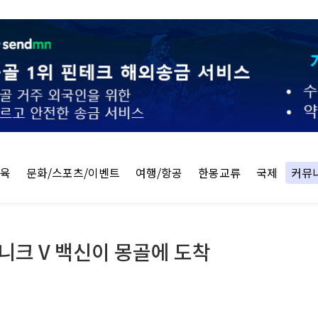
교육
문화/스포츠/이벤트
여행/항공
한몽교류
국제
커뮤
니크 V 백신이 몽골에 도착