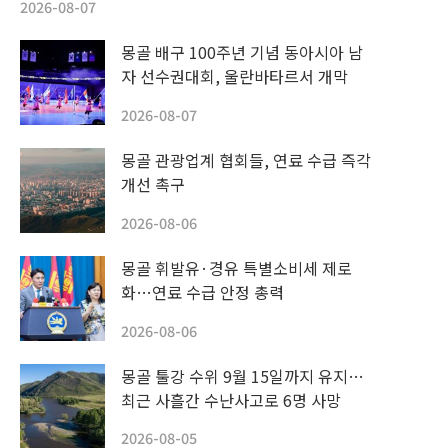
2026-08-07
몽골 배구 100주년 기념 동아시아 남
자 선수권대회, 울란바타르서 개막
2026-08-07
몽골 관광업계 협회들, 연료 수급 즉각
개선 촉구
2026-08-06
몽골 휘발유·경유 특별소비세 제로
화…연료 수급 안정 총력
2026-08-06
몽골 툴강 수위 9월 15일까지 유지…
최근 사흘간 수난사고로 6명 사망
2026-08-05