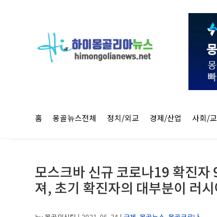
홈
몽골뉴스전체
정치/외교
경제/산업
사회/
모스크바 신규 코로나19 확진자 
져, 초기 확진자의 대부분이 러시
by
몽골외신팀
|
2021-06-24
|
국제
,
몽골뉴스
,
몽골코로나