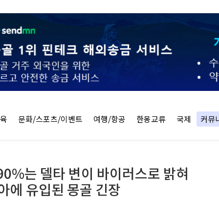
교육
문화/스포츠/이벤트
여행/항공
한몽교류
국제
커뮤
90%는 델타 변이 바이러스로 밝혀
아에 유입된 몽골 긴장