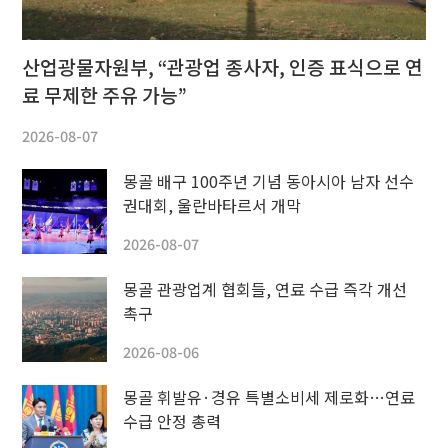
산업광물자원부, “관광업 종사자, 인증 표식으로 연
료 무제한 주유 가능”
2026-08-07
몽골 배구 100주년 기념 동아시아 남자 선수
권대회, 울란바타르서 개막
2026-08-07
몽골 관광업계 협회들, 연료 수급 즉각 개선
촉구
2026-08-06
몽골 휘발유·경유 특별소비세 제로화…연료
수급 안정 총력