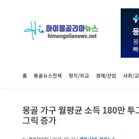
홈
몽골뉴스전체
정치/외교
경제/산업
사회/
몽골 가구 월평균 소득 180만 투
그릭 증가
by
몽골외신팀
|
2025-08-21
|
경제/산업
,
몽골뉴스