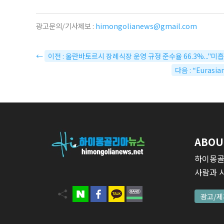
광고문의/기사제보 :
himongolianews@gmail.com
←
이전 : 울란바토르시 장례식장 운영 규정 준수율 66.3%..."미흡
다음 : “Eurasi
ABOU
하이몽골
사람과 
광고/제