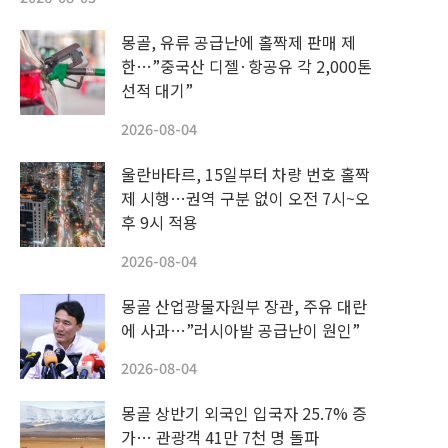
몽골, 유류 공급난에 홀짝제 판매 제
한…”중국산 디젤·항공유 각 2,000톤
선적 대기”
2026-08-04
울란바타르, 15일부터 차량 번호 홀짝
제 시행…권역 구분 없이 오전 7시~오
후 9시 적용
2026-08-04
몽골 산업광물자원부 장관, 주유 대란
에 사과…”러시아발 공급난이 원인”
2026-08-04
몽골 상반기 외국인 입국자 25.7% 증
가… 관광객 41만 7천 명 돌파