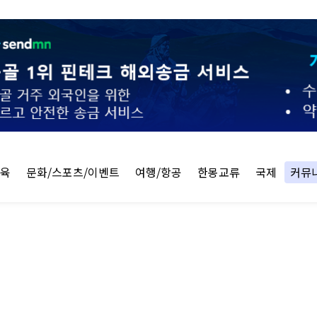
교육
문화/스포츠/이벤트
여행/항공
한몽교류
국제
커뮤