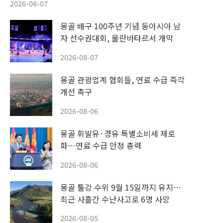
2026-08-07
몽골 배구 100주년 기념 동아시아 남
자 선수권대회, 울란바타르서 개막
2026-08-07
몽골 관광업계 협회들, 연료 수급 즉각
개선 촉구
2026-08-06
몽골 휘발유·경유 특별소비세 제로
화…연료 수급 안정 총력
2026-08-06
몽골 툴강 수위 9월 15일까지 유지…
최근 사흘간 수난사고로 6명 사망
2026-08-05