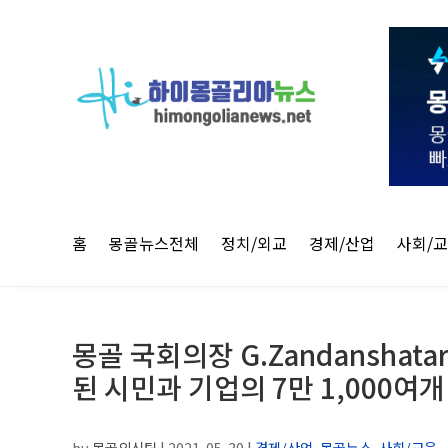
홈
몽골뉴스전체
정치/외교
경제/산업
사회/
몽골 국회의장 G.Zandansha
된 시민과 기업의 7만 1,000여
by
몽골외신팀
|
2021-05-30
|
경제/산업
,
몽골뉴스
,
사회/교육