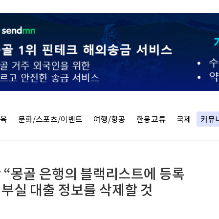
교육
문화/스포츠/이벤트
여행/항공
한몽교류
국제
커뮤
tar “몽골 은행의 블랙리스트에 등록
개 부실 대출 정보를 삭제할 것