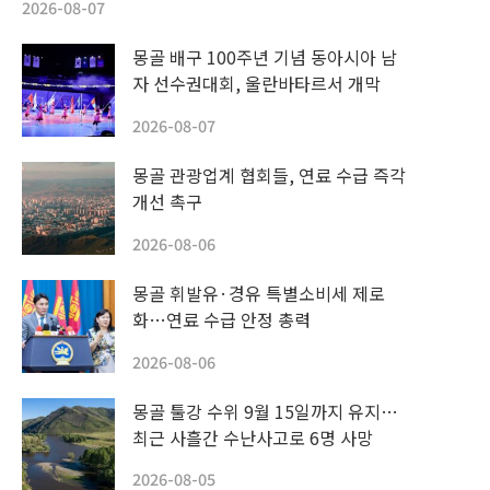
2026-08-07
몽골 배구 100주년 기념 동아시아 남
자 선수권대회, 울란바타르서 개막
2026-08-07
몽골 관광업계 협회들, 연료 수급 즉각
개선 촉구
2026-08-06
몽골 휘발유·경유 특별소비세 제로
화…연료 수급 안정 총력
2026-08-06
몽골 툴강 수위 9월 15일까지 유지…
최근 사흘간 수난사고로 6명 사망
2026-08-05