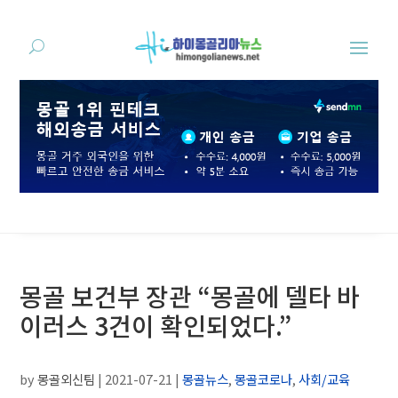
몽골 보건부 장관 “몽골에 델타 바
이러스 3건이 확인되었다.”
by
몽골외신팀
|
2021-07-21
|
몽골뉴스
,
몽골코로나
,
사회/교육