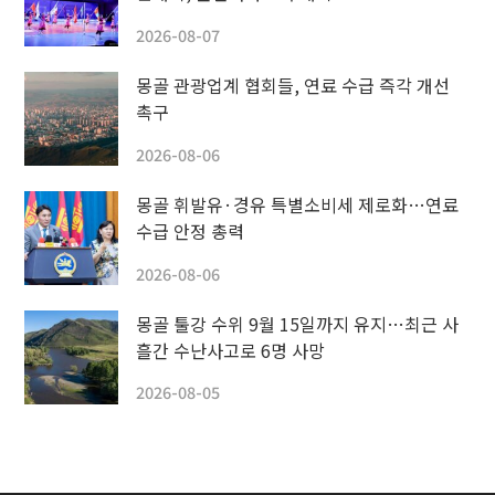
2026-08-07
몽골 관광업계 협회들, 연료 수급 즉각 개선
촉구
2026-08-06
몽골 휘발유·경유 특별소비세 제로화…연료
수급 안정 총력
2026-08-06
몽골 툴강 수위 9월 15일까지 유지…최근 사
흘간 수난사고로 6명 사망
2026-08-05