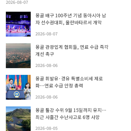
2026-08-07
몽골 배구 100주년 기념 동아시아 남
자 선수권대회, 울란바타르서 개막
2026-08-07
몽골 관광업계 협회들, 연료 수급 즉각
개선 촉구
2026-08-06
몽골 휘발유·경유 특별소비세 제로
화…연료 수급 안정 총력
2026-08-06
몽골 툴강 수위 9월 15일까지 유지…
최근 사흘간 수난사고로 6명 사망
2026-08-05