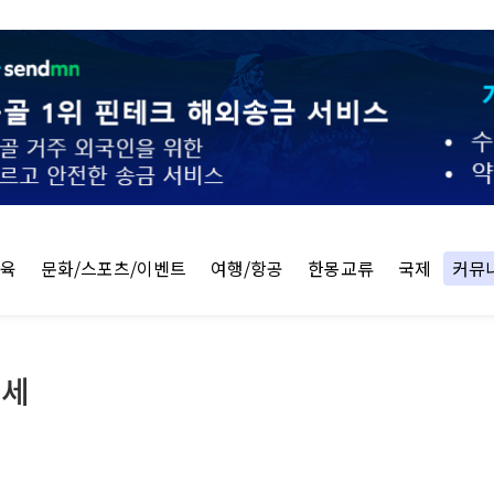
교육
문화/스포츠/이벤트
여행/항공
한몽교류
국제
커뮤
승세