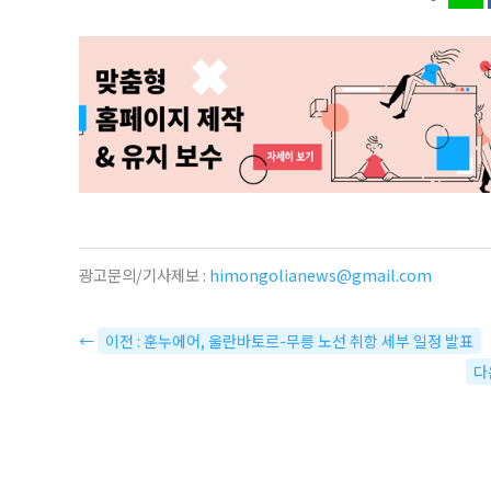
광고문의/기사제보 :
himongolianews@gmail.com
←
이전 : 훈누에어, 울란바토르-무릉 노선 취항 세부 일정 발표
다