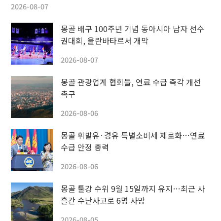
2026-08-07
몽골 배구 100주년 기념 동아시아 남자 선수
권대회, 울란바타르서 개막
2026-08-07
몽골 관광업계 협회들, 연료 수급 즉각 개선
촉구
2026-08-06
몽골 휘발유·경유 특별소비세 제로화…연료
수급 안정 총력
2026-08-06
몽골 툴강 수위 9월 15일까지 유지…최근 사
흘간 수난사고로 6명 사망
2026-08-05