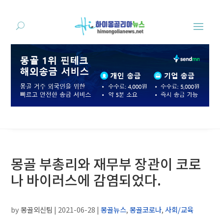
몽골 부총리와 재무부 장관이 코로
나 바이러스에 감염되었다.
by
몽골외신팀
|
2021-06-28
|
몽골뉴스
,
몽골코로나
,
사회/교육