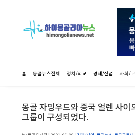
홈
몽골뉴스전체
정치/외교
경제/산업
사회/
몽골 자밍우드와 중국 얼렌 사이
그룹이 구성되었다.
by
몽골외신팀
|
2021-06-09
|
경제/산업
,
몽골뉴스
,
몽골코로나