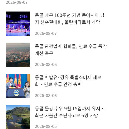
2026-08-07
몽골 배구 100주년 기념 동아시아 남
자 선수권대회, 울란바타르서 개막
2026-08-07
몽골 관광업계 협회들, 연료 수급 즉각
개선 촉구
2026-08-06
몽골 휘발유·경유 특별소비세 제로
화…연료 수급 안정 총력
2026-08-06
몽골 툴강 수위 9월 15일까지 유지…
최근 사흘간 수난사고로 6명 사망
2026-08-05