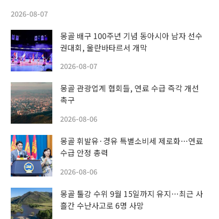
2026-08-07
몽골 배구 100주년 기념 동아시아 남자 선수
권대회, 울란바타르서 개막
2026-08-07
몽골 관광업계 협회들, 연료 수급 즉각 개선
촉구
2026-08-06
몽골 휘발유·경유 특별소비세 제로화…연료
수급 안정 총력
2026-08-06
몽골 툴강 수위 9월 15일까지 유지…최근 사
흘간 수난사고로 6명 사망