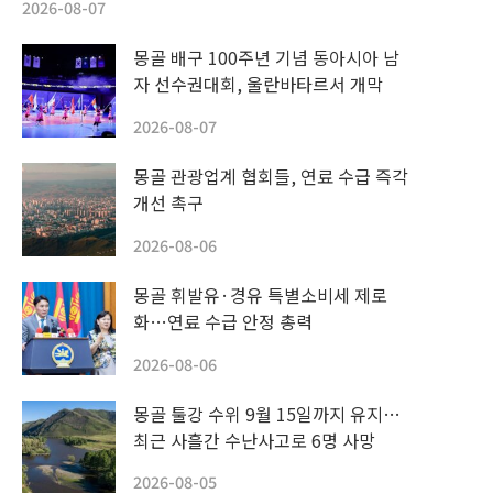
2026-08-07
몽골 배구 100주년 기념 동아시아 남
자 선수권대회, 울란바타르서 개막
2026-08-07
몽골 관광업계 협회들, 연료 수급 즉각
개선 촉구
2026-08-06
몽골 휘발유·경유 특별소비세 제로
화…연료 수급 안정 총력
2026-08-06
몽골 툴강 수위 9월 15일까지 유지…
최근 사흘간 수난사고로 6명 사망
2026-08-05