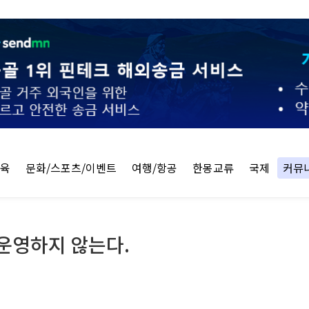
교육
문화/스포츠/이벤트
여행/항공
한몽교류
국제
커뮤
운영하지 않는다.