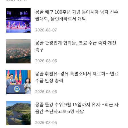
몽골 배구 100주년 기념 동아시아 남자 선수
권대회, 울란바타르서 개막
2026-08-07
몽골 관광업계 협회들, 연료 수급 즉각 개선
촉구
2026-08-06
몽골 휘발유·경유 특별소비세 제로화…연료
수급 안정 총력
2026-08-06
몽골 툴강 수위 9월 15일까지 유지…최근 사
흘간 수난사고로 6명 사망
2026-08-05