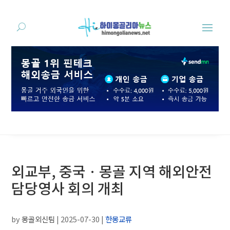
외교부, 중국ㆍ몽골 지역 해외안전
담당영사 회의 개최
by
몽골외신팀
|
2025-07-30
|
한몽교류