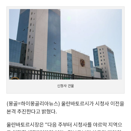
신청사 건물
(몽골=하이몽골리아뉴스) 울란바토르시가 시청사 이전을
본격 추진한다고 밝혔다.
울란바토르시장은 “다음 주부터 시청사를 야르막 지역으