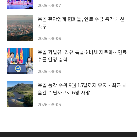
2026-08-07
몽골 관광업계 협회들, 연료 수급 즉각 개선
촉구
2026-08-06
몽골 휘발유·경유 특별소비세 제로화…연료
수급 안정 총력
2026-08-06
몽골 툴강 수위 9월 15일까지 유지…최근 사
흘간 수난사고로 6명 사망
2026-08-05