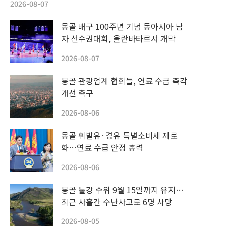
2026-08-07
몽골 배구 100주년 기념 동아시아 남
자 선수권대회, 울란바타르서 개막
2026-08-07
몽골 관광업계 협회들, 연료 수급 즉각
개선 촉구
2026-08-06
몽골 휘발유·경유 특별소비세 제로
화…연료 수급 안정 총력
2026-08-06
몽골 툴강 수위 9월 15일까지 유지…
최근 사흘간 수난사고로 6명 사망
2026-08-05