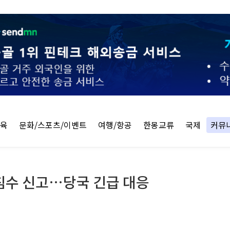
교육
문화/스포츠/이벤트
여행/항공
한몽교류
국제
커뮤
침수 신고…당국 긴급 대응