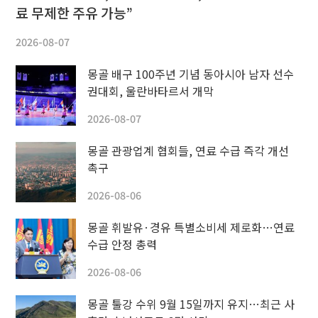
료 무제한 주유 가능”
2026-08-07
몽골 배구 100주년 기념 동아시아 남자 선수
권대회, 울란바타르서 개막
2026-08-07
몽골 관광업계 협회들, 연료 수급 즉각 개선
촉구
2026-08-06
몽골 휘발유·경유 특별소비세 제로화…연료
수급 안정 총력
2026-08-06
몽골 툴강 수위 9월 15일까지 유지…최근 사