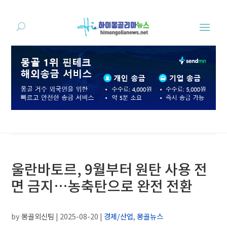
울란바토르, 9월부터 원탄 사용 전
면 금지…농축탄으로 완전 전환
by
몽골외신팀
|
2025-08-20
|
경제/산업
,
몽골뉴스