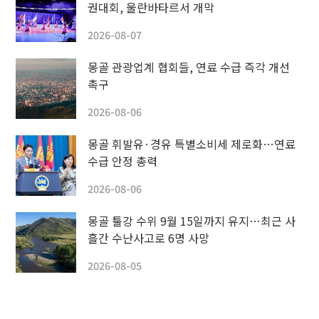
권대회, 울란바타르서 개막
2026-08-07
몽골 관광업계 협회들, 연료 수급 즉각 개선
촉구
2026-08-06
몽골 휘발유·경유 특별소비세 제로화…연료
수급 안정 총력
2026-08-06
몽골 툴강 수위 9월 15일까지 유지…최근 사
흘간 수난사고로 6명 사망
2026-08-05