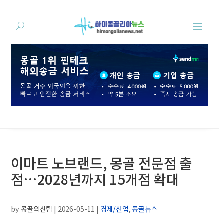
이마트 노브랜드, 몽골 전문점 출
점…2028년까지 15개점 확대
by
몽골외신팀
|
2026-05-11
|
경제/산업
,
몽골뉴스