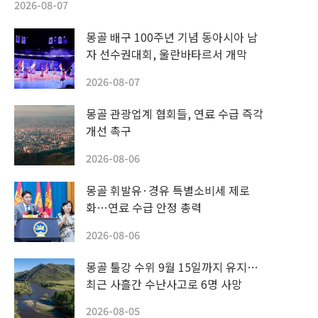
2026-08-07
몽골 배구 100주년 기념 동아시아 남
자 선수권대회, 울란바타르서 개막
2026-08-07
몽골 관광업계 협회들, 연료 수급 즉각
개선 촉구
2026-08-06
몽골 휘발유·경유 특별소비세 제로
화…연료 수급 안정 총력
2026-08-06
몽골 툴강 수위 9월 15일까지 유지…
최근 사흘간 수난사고로 6명 사망
2026-08-05