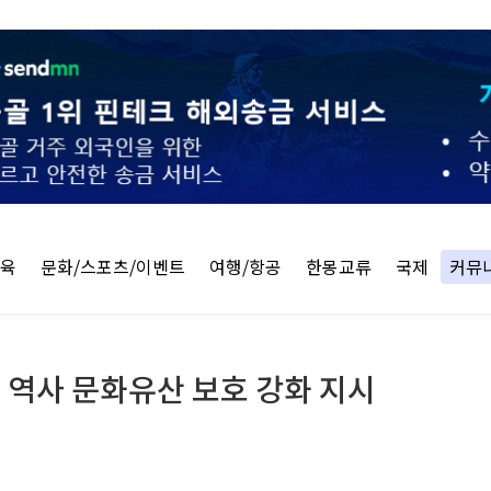
교육
문화/스포츠/이벤트
여행/항공
한몽교류
국제
커뮤
및 역사 문화유산 보호 강화 지시