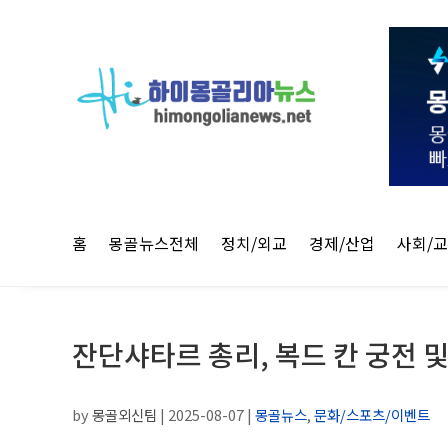
홈
몽골뉴스전체
정치/외교
경제/산업
사회/
잔단샤타르 총리, 복드 칸 궁전 
by
몽골외신팀
|
2025-08-07
|
몽골뉴스
,
문화/스포츠/이벤트