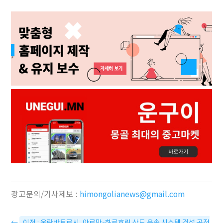
광고문의/기사제보 :
himongolianews@gmail.com
←
이전 : 울란바토르시, 야르막-하르호린 삭도 운송 시스템 건설 공정