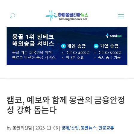
캠코, 예보와 함께 몽골의 금융안정
성 강화 돕는다
by
몽골외신팀
|
2025-11-06
|
경제/산업
,
몽골뉴스
,
한몽교류