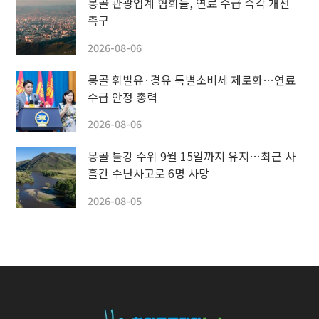
몽골 관광업계 협회들, 연료 수급 즉각 개선
촉구
2026-08-06
몽골 휘발유·경유 특별소비세 제로화…연료
수급 안정 총력
2026-08-06
몽골 툴강 수위 9월 15일까지 유지…최근 사
흘간 수난사고로 6명 사망
2026-08-05