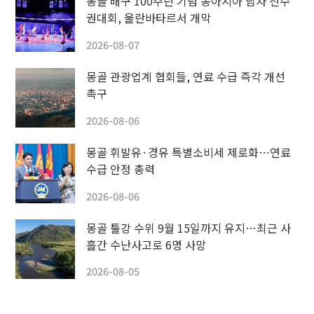
몽골 배구 100주년 기념 동아시아 남자 선수
권대회, 울란바타르서 개막
2026-08-07
몽골 관광업계 협회들, 연료 수급 즉각 개선
촉구
2026-08-06
몽골 휘발유·경유 특별소비세 제로화…연료
수급 안정 총력
2026-08-06
몽골 툴강 수위 9월 15일까지 유지…최근 사
흘간 수난사고로 6명 사망
2026-08-05