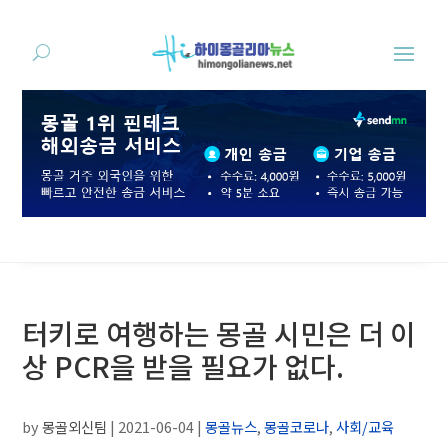
터키로 여행하는 몽골 시민은 더 이
상 PCR을 받을 필요가 없다.
by
몽골외신팀
|
2021-06-04
|
몽골뉴스
,
몽골코로나
,
사회/교육