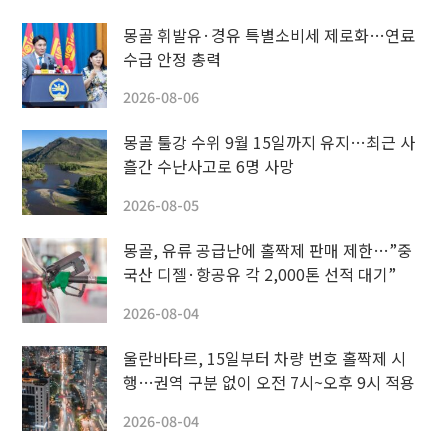
몽골 휘발유·경유 특별소비세 제로화…연료
수급 안정 총력
2026-08-06
몽골 툴강 수위 9월 15일까지 유지…최근 사
흘간 수난사고로 6명 사망
2026-08-05
몽골, 유류 공급난에 홀짝제 판매 제한…”중
국산 디젤·항공유 각 2,000톤 선적 대기”
2026-08-04
울란바타르, 15일부터 차량 번호 홀짝제 시
행…권역 구분 없이 오전 7시~오후 9시 적용
2026-08-04