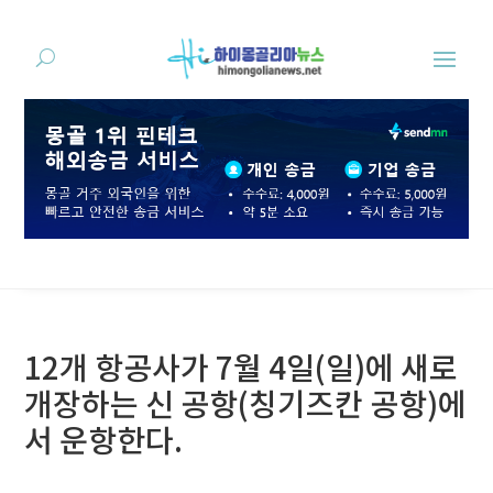
12개 항공사가 7월 4일(일)에 새로
개장하는 신 공항(칭기즈칸 공항)에
서 운항한다.