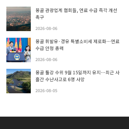
몽골 관광업계 협회들, 연료 수급 즉각 개선
촉구
2026-08-06
몽골 휘발유·경유 특별소비세 제로화…연료
수급 안정 총력
2026-08-06
몽골 툴강 수위 9월 15일까지 유지…최근 사
흘간 수난사고로 6명 사망
2026-08-05