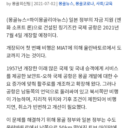
by
몽골외신팀
|
2021-07-02
|
몽골뉴스
,
몽골코로나
,
사회/교육
(몽골뉴스=하이몽골리아뉴스) 일본 정부의 자금 지원 (엔
화 소프트 론)으로 건설된 칭기즈칸 국제 공항은 2021년
7월 4일 개장할 예정이다.
개장되어 첫 번째 비행
은
MIAT에 의해 울란바토르에서 도
쿄
까지
가는
것이
다.
1957년 개장한 이래 많은 국제 및 국내 승객에게 서비스
를 제공한 보얀트-오하 국제 공항은 몽골 개발에 대한 수
요 증가에 맞춰 활주로를 개조하고 확장해 왔다. 그러나
공항은 남동쪽의 언덕으로 둘러싸여 있고 북서쪽만 비행
이 가능하며, 지리적 위치와 기후 조건이 제한되어 비행
지연, 취소가 빈번하고 개선이 필요했다.
이 문제를 해결하기 위해 몽골 정부와 일본 정부
는 수도
울란바토르에서 남쪽으로 50km 떨어진 트브 아이막에