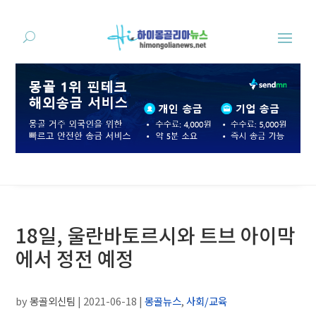
18일, 울란바토르시와 트브 아이막
에서 정전 예정
by
몽골외신팀
|
2021-06-18
|
몽골뉴스
,
사회/교육