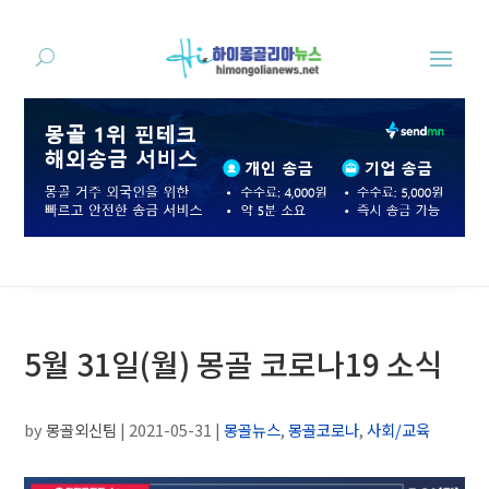
5월 31일(월) 몽골 코로나19 소식
by
몽골외신팀
|
2021-05-31
|
몽골뉴스
,
몽골코로나
,
사회/교육