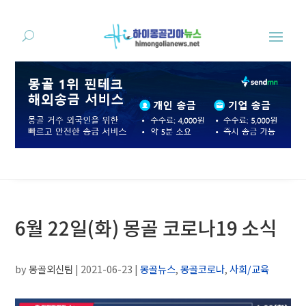
6월 22일(화) 몽골 코로나19 소식
by
몽골외신팀
|
2021-06-23
|
몽골뉴스
,
몽골코로나
,
사회/교육