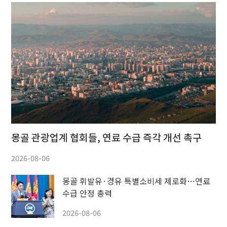
몽골 관광업계 협회들, 연료 수급 즉각 개선 촉구
2026-08-06
몽골 휘발유·경유 특별소비세 제로화…연료
수급 안정 총력
2026-08-06