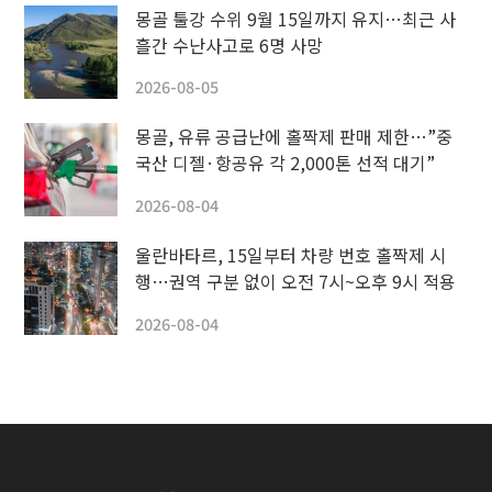
몽골 툴강 수위 9월 15일까지 유지…최근 사
흘간 수난사고로 6명 사망
2026-08-05
몽골, 유류 공급난에 홀짝제 판매 제한…”중
국산 디젤·항공유 각 2,000톤 선적 대기”
2026-08-04
울란바타르, 15일부터 차량 번호 홀짝제 시
행…권역 구분 없이 오전 7시~오후 9시 적용
2026-08-04