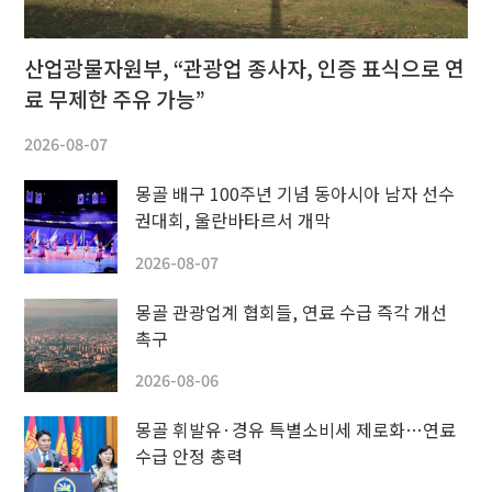
산업광물자원부, “관광업 종사자, 인증 표식으로 연
료 무제한 주유 가능”
2026-08-07
몽골 배구 100주년 기념 동아시아 남자 선수
권대회, 울란바타르서 개막
2026-08-07
몽골 관광업계 협회들, 연료 수급 즉각 개선
촉구
2026-08-06
몽골 휘발유·경유 특별소비세 제로화…연료
수급 안정 총력