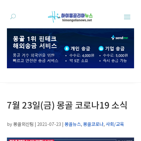
7월 23일(금) 몽골 코로나19 소식
by
몽골외신팀
|
2021-07-23
|
몽골뉴스
,
몽골코로나
,
사회/교육