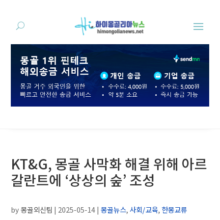
KT&G, 몽골 사막화 해결 위해 아르
갈란트에 ‘상상의 숲’ 조성
by
몽골외신팀
|
2025-05-14
|
몽골뉴스
,
사회/교육
,
한몽교류