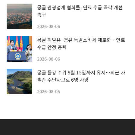
몽골 관광업계 협회들, 연료 수급 즉각 개선
촉구
2026-08-06
몽골 휘발유·경유 특별소비세 제로화…연료
수급 안정 총력
2026-08-06
몽골 툴강 수위 9월 15일까지 유지…최근 사
흘간 수난사고로 6명 사망
2026-08-05