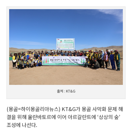
출처 : KT&G
(몽골=하이몽골리아뉴스) KT&G가 몽골 사막화 문제 해
결을 위해 울란바토르에 이어 아르갈란트에 ‘상상의 숲’
조성에 나선다.