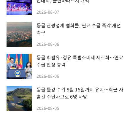
권대회, 울란바타르서 개막
2026-08-07
몽골 관광업계 협회들, 연료 수급 즉각 개선
촉구
2026-08-06
몽골 휘발유·경유 특별소비세 제로화…연료
수급 안정 총력
2026-08-06
몽골 툴강 수위 9월 15일까지 유지…최근 사
흘간 수난사고로 6명 사망
2026-08-05