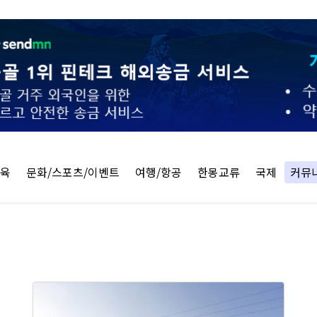
교육
문화/스포츠/이벤트
여행/항공
한몽교류
국제
커뮤