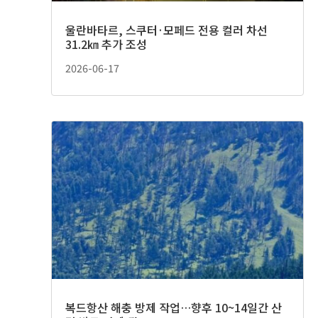
울란바타르, 스쿠터·모페드 전용 컬러 차선
31.2㎞ 추가 조성
2026-06-17
복드항산 해충 방제 작업…향후 10~14일간 산