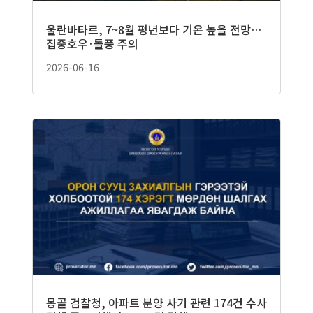
울란바타르, 7~8월 평년보다 기온 높을 전망…
집중호우·돌풍 주의
2026-06-16
몽골 검찰청, 아파트 분양 사기 관련 174건 수사