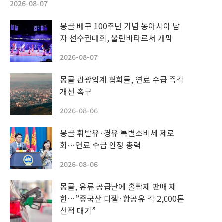
2026-08-07
몽골 배구 100주년 기념 동아시아 남
자 선수권대회, 울란바타르서 개막
2026-08-07
몽골 관광업계 협회들, 연료 수급 즉각
개선 촉구
2026-08-06
몽골 휘발유·경유 특별소비세 제로
화…연료 수급 안정 총력
2026-08-06
몽골, 유류 공급난에 홀짝제 판매 제
한…”중국산 디젤·항공유 각 2,000톤
선적 대기”