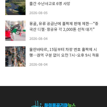
흘간 수난사고로 6명 사망
2026-08-05
몽골, 유류 공급난에 홀짝제 판매 제한…”중
국산 디젤·항공유 각 2,000톤 선적 대기”
2026-08-04
울란바타르, 15일부터 차량 번호 홀짝제 시
행…권역 구분 없이 오전 7시~오후 9시 적용
2026-08-04