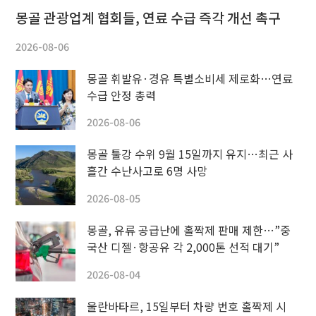
몽골 관광업계 협회들, 연료 수급 즉각 개선 촉구
2026-08-06
몽골 휘발유·경유 특별소비세 제로화…연료
수급 안정 총력
2026-08-06
몽골 툴강 수위 9월 15일까지 유지…최근 사
흘간 수난사고로 6명 사망
2026-08-05
몽골, 유류 공급난에 홀짝제 판매 제한…”중
국산 디젤·항공유 각 2,000톤 선적 대기”
2026-08-04
울란바타르, 15일부터 차량 번호 홀짝제 시