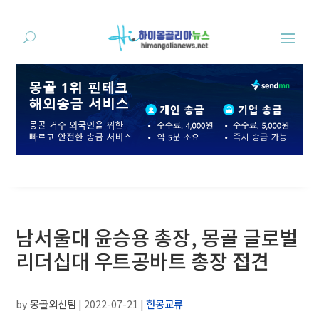
남서울대 윤승용 총장, 몽골 글로벌
리더십대 우트공바트 총장 접견
by
몽골외신팀
|
2022-07-21
|
한몽교류