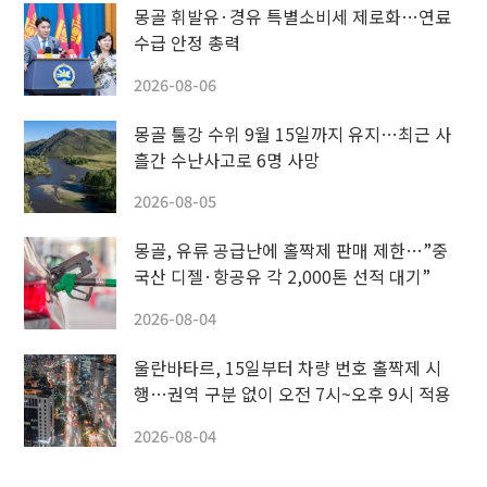
몽골 휘발유·경유 특별소비세 제로화…연료
수급 안정 총력
2026-08-06
몽골 툴강 수위 9월 15일까지 유지…최근 사
흘간 수난사고로 6명 사망
2026-08-05
몽골, 유류 공급난에 홀짝제 판매 제한…”중
국산 디젤·항공유 각 2,000톤 선적 대기”
2026-08-04
울란바타르, 15일부터 차량 번호 홀짝제 시
행…권역 구분 없이 오전 7시~오후 9시 적용
2026-08-04