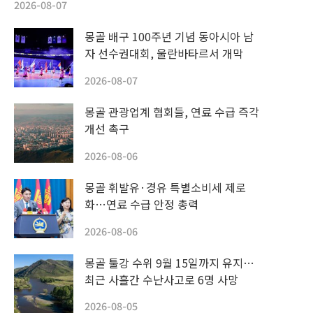
2026-08-07
몽골 배구 100주년 기념 동아시아 남
자 선수권대회, 울란바타르서 개막
2026-08-07
몽골 관광업계 협회들, 연료 수급 즉각
개선 촉구
2026-08-06
몽골 휘발유·경유 특별소비세 제로
화…연료 수급 안정 총력
2026-08-06
몽골 툴강 수위 9월 15일까지 유지…
최근 사흘간 수난사고로 6명 사망
2026-08-05