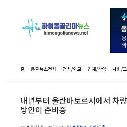
홈
몽골뉴스전체
정치/외교
경제/산업
사회/
내년부터 울란바토르시에서 차량 
방안이 준비중
by
몽골외신팀
|
2022-09-10
|
몽골뉴스
,
사회/교육