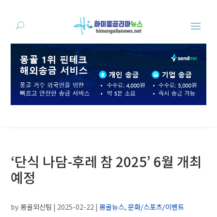
‘단식 나담-후레 참 2025’ 6월 개최
예정
by
몽골외신팀
|
2025-02-22
|
몽골뉴스
,
문화/스포츠/이벤트