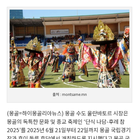
출처 : montsame.mn
(몽골=하이몽골리아뉴스) 몽골 수도 울란바토르 시장은
몽골의 독특한 문화 및 종교 축제인 ‘단식 나담-후레 참
2025’를 2025년 6월 21일부터 22일까지 몽골 국립경기
장과 후이 돌룬 후닥에서 개최하도록 지시했다고 몽골 국