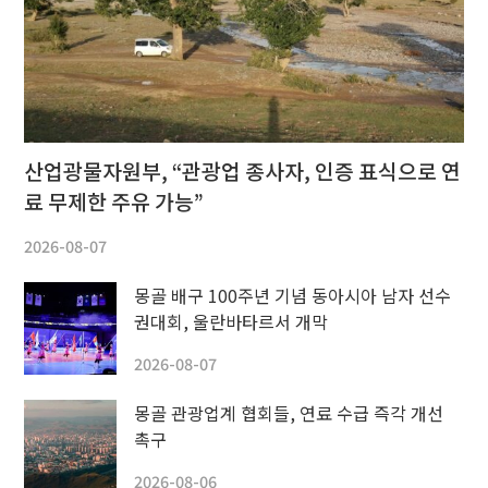
산업광물자원부, “관광업 종사자, 인증 표식으로 연
료 무제한 주유 가능”
2026-08-07
몽골 배구 100주년 기념 동아시아 남자 선수
권대회, 울란바타르서 개막
2026-08-07
몽골 관광업계 협회들, 연료 수급 즉각 개선
촉구
2026-08-06