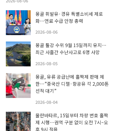
2026-08-06
몽골 휘발유·경유 특별소비세 제로
화…연료 수급 안정 총력
2026-08-06
몽골 툴강 수위 9월 15일까지 유지…
최근 사흘간 수난사고로 6명 사망
2026-08-05
몽골, 유류 공급난에 홀짝제 판매 제
한…”중국산 디젤·항공유 각 2,000톤
선적 대기”
2026-08-04
울란바타르, 15일부터 차량 번호 홀짝
제 시행…권역 구분 없이 오전 7시~오
후 9시 적용