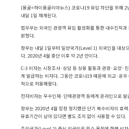
(몽골=하이몽골리아뉴스) 코로나
19
유입 차단을 위해 
내달 1일 재개된다.
법무부는 외국인 관광객 유입 활성화를 통한 내수진작과 
밝혔다.
정부는 내달 1일부터 일반국가(
Level
1) 외국인을 대상
다.
2020
년 4월 중단 이후 약 2년 만이다.
C-3
비자는 시장조사·상담 등 상용 활동과 관광·요양·
게 발급하는 비자다. 그동안 코로나
19
때문에 외교·공무·
적으로 허용해왔다.
전자비자는 우수인재·단체관광객 등에게 온라인으로 발
정부는
2020
년 4월 잠정 정지했던 단기 복수비자의 효력
유효기간이 남아 있다면 별도 조치 없이 사용할 수 있다.
주의국가(
Level
2) 출신 외국인은 필수 목적에 한해 비자