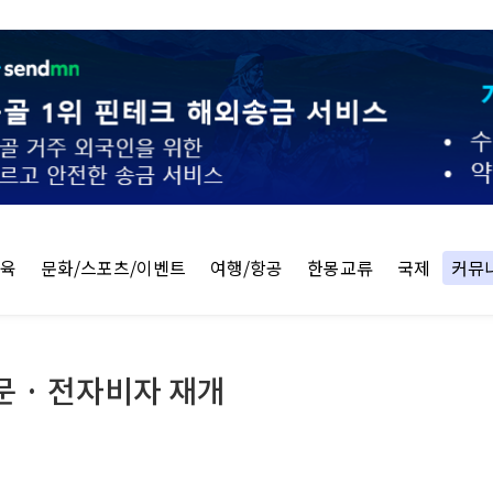
교육
문화/스포츠/이벤트
여행/항공
한몽교류
국제
커뮤
 · 전자비자 재개