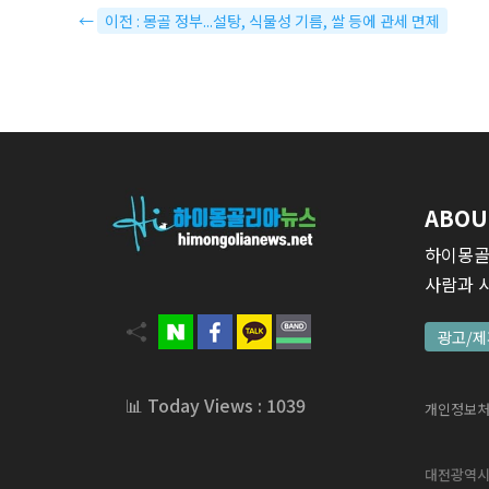
←
이전 : 몽골 정부...설탕, 식물성 기름, 쌀 등에 관세 면제
ABOU
하이몽골
사람과 
광고/제
📊 Today Views : 1039
개인정보
대전광역시 서