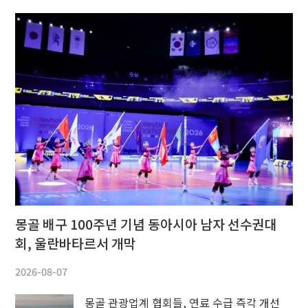
몽골 배구 100주년 기념 동아시아 남자 선수권대
회, 울란바타르서 개막
2026-08-07
몽골 관광업계 협회들, 연료 수급 즉각 개선