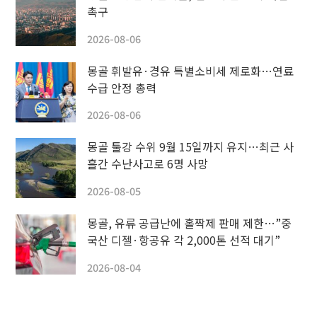
촉구
2026-08-06
몽골 휘발유·경유 특별소비세 제로화…연료
수급 안정 총력
2026-08-06
몽골 툴강 수위 9월 15일까지 유지…최근 사
흘간 수난사고로 6명 사망
2026-08-05
몽골, 유류 공급난에 홀짝제 판매 제한…”중
국산 디젤·항공유 각 2,000톤 선적 대기”
2026-08-04