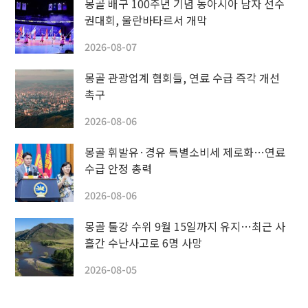
몽골 배구 100주년 기념 동아시아 남자 선수
권대회, 울란바타르서 개막
2026-08-07
몽골 관광업계 협회들, 연료 수급 즉각 개선
촉구
2026-08-06
몽골 휘발유·경유 특별소비세 제로화…연료
수급 안정 총력
2026-08-06
몽골 툴강 수위 9월 15일까지 유지…최근 사
흘간 수난사고로 6명 사망
2026-08-05