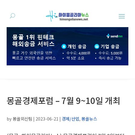
몽골경제포럼 – 7월 9~10일 개최
by
몽골외신팀
|
2023-06-21
|
경제/산업
,
몽골뉴스