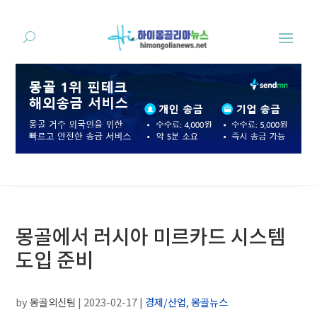
몽골에서 러시아 미르카드 시스템
도입 준비
by
몽골외신팀
|
2023-02-17
|
경제/산업
,
몽골뉴스