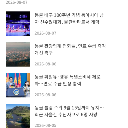
2026-08-07
몽골 배구 100주년 기념 동아시아 남
자 선수권대회, 울란바타르서 개막
2026-08-07
몽골 관광업계 협회들, 연료 수급 즉각
개선 촉구
2026-08-06
몽골 휘발유·경유 특별소비세 제로
화…연료 수급 안정 총력
2026-08-06
몽골 툴강 수위 9월 15일까지 유지…
최근 사흘간 수난사고로 6명 사망
2026-08-05