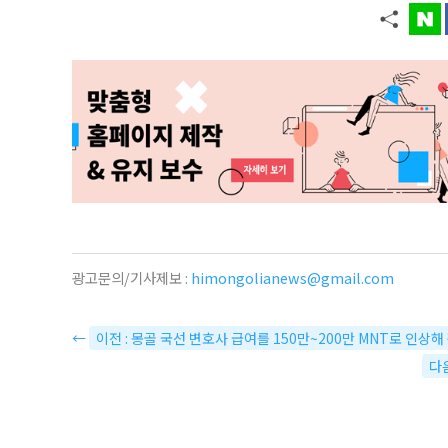
광고문의/기사제보 :
himongolianews@gmail.com
←
이전 : 몽골 국선 변호사 급여를 150만~200만 MNT로 인상
다