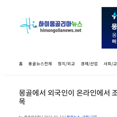
홈
몽골뉴스전체
정치/외교
경제/산업
사회/
몽골에서 외국인이 온라인에서 조회
목
by
몽골외신팀
|
2022-01-12
|
몽골뉴스
,
사회/교육