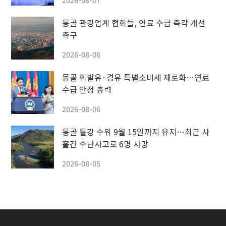
몽골 관광업계 협회들, 연료 수급 즉각 개선
촉구
2026-08-06
몽골 휘발유·경유 특별소비세 제로화…연료
수급 안정 총력
2026-08-06
몽골 툴강 수위 9월 15일까지 유지…최근 사
흘간 수난사고로 6명 사망
2026-08-05