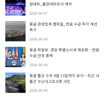
권대회, 울란바타르서 개막
2026-08-07
몽골 관광업계 협회들, 연료 수급 즉각 개선
촉구
2026-08-06
몽골 휘발유·경유 특별소비세 제로화…연료
수급 안정 총력
2026-08-06
몽골 툴강 수위 9월 15일까지 유지…최근 사
흘간 수난사고로 6명 사망
2026-08-05