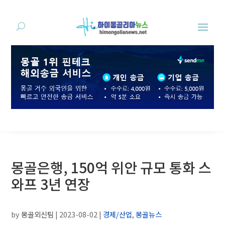
몽골은행, 150억 위안 규모 통화 스
와프 3년 연장
by
몽골외신팀
|
2023-08-02
|
경제/산업
,
몽골뉴스