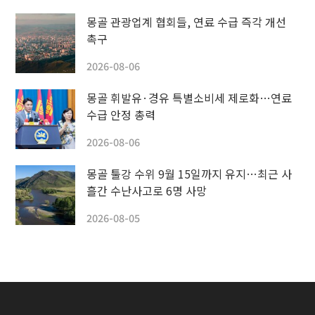
몽골 관광업계 협회들, 연료 수급 즉각 개선
촉구
2026-08-06
몽골 휘발유·경유 특별소비세 제로화…연료
수급 안정 총력
2026-08-06
몽골 툴강 수위 9월 15일까지 유지…최근 사
흘간 수난사고로 6명 사망
2026-08-05