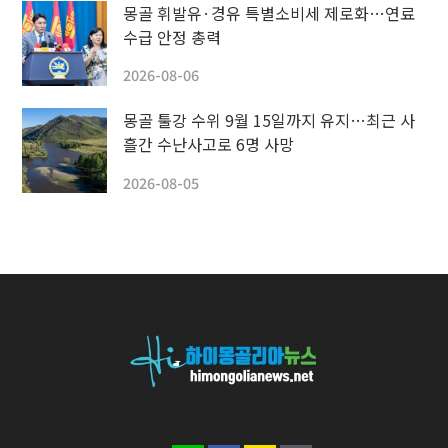
몽골 휘발유·경유 특별소비세 제로화…연료
수급 안정 총력
2026-08-06
몽골 툴강 수위 9월 15일까지 유지…최근 사
흘간 수난사고로 6명 사망
2026-08-05