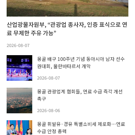
산업광물자원부, “관광업 종사자, 인증 표식으로 연
료 무제한 주유 가능”
2026-08-07
몽골 배구 100주년 기념 동아시아 남자 선수
권대회, 울란바타르서 개막
2026-08-07
몽골 관광업계 협회들, 연료 수급 즉각 개선
촉구
2026-08-06
몽골 휘발유·경유 특별소비세 제로화…연료
수급 안정 총력