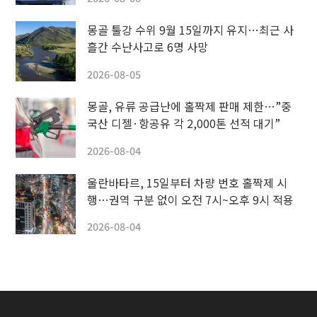
몽골 툴강 수위 9월 15일까지 유지…최근 사
흘간 수난사고로 6명 사망
2026-08-05
몽골, 유류 공급난에 홀짝제 판매 제한…”중
국산 디젤·항공유 각 2,000톤 선적 대기”
2026-08-04
울란바타르, 15일부터 차량 번호 홀짝제 시
행…권역 구분 없이 오전 7시~오후 9시 적용
2026-08-04