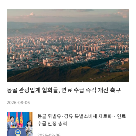
몽골 관광업계 협회들, 연료 수급 즉각 개선 촉구
2026-08-06
몽골 휘발유·경유 특별소비세 제로화…연료
수급 안정 총력
2026-08-06