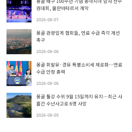
몽골 배구 100주년 기념 동아시아 남자 선수
권대회, 울란바타르서 개막
2026-08-07
몽골 관광업계 협회들, 연료 수급 즉각 개선
촉구
2026-08-06
몽골 휘발유·경유 특별소비세 제로화…연료
수급 안정 총력
2026-08-06
몽골 툴강 수위 9월 15일까지 유지…최근 사
흘간 수난사고로 6명 사망
2026-08-05