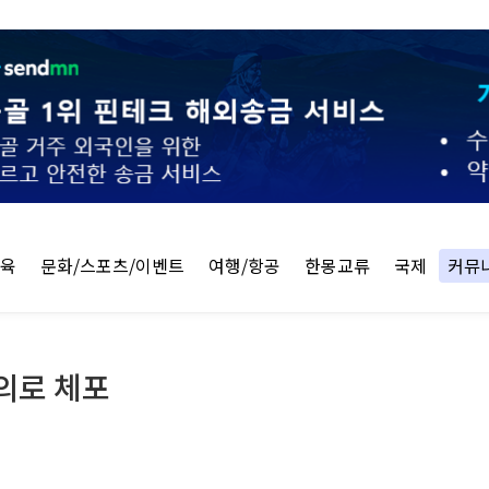
교육
문화/스포츠/이벤트
여행/항공
한몽교류
국제
커뮤
혐의로 체포