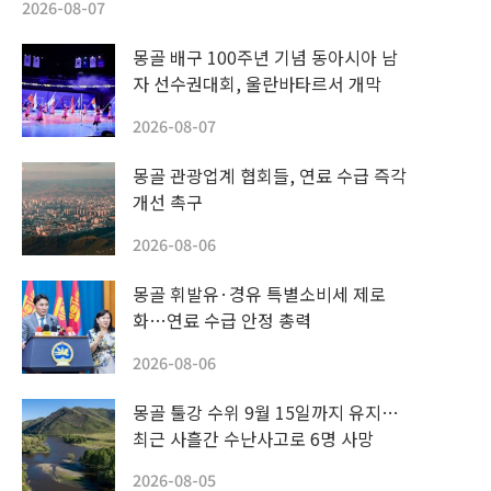
2026-08-07
몽골 배구 100주년 기념 동아시아 남
자 선수권대회, 울란바타르서 개막
2026-08-07
몽골 관광업계 협회들, 연료 수급 즉각
개선 촉구
2026-08-06
몽골 휘발유·경유 특별소비세 제로
화…연료 수급 안정 총력
2026-08-06
몽골 툴강 수위 9월 15일까지 유지…
최근 사흘간 수난사고로 6명 사망
2026-08-05