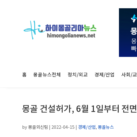
홈
몽골뉴스전체
정치/외교
경제/산업
사회/
몽골 건설허가, 6월 1일부터 전
by
몽골외신팀
|
2022-04-15
|
경제/산업
,
몽골뉴스