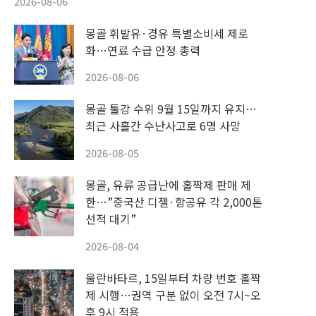
2026-08-06
몽골 휘발유·경유 특별소비세 제로
화…연료 수급 안정 총력
2026-08-06
몽골 툴강 수위 9월 15일까지 유지…
최근 사흘간 수난사고로 6명 사망
2026-08-05
몽골, 유류 공급난에 홀짝제 판매 제
한…”중국산 디젤·항공유 각 2,000톤
선적 대기”
2026-08-04
울란바타르, 15일부터 차량 번호 홀짝
제 시행…권역 구분 없이 오전 7시~오
후 9시 적용