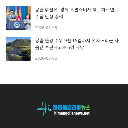
몽골 휘발유·경유 특별소비세 제로화…연료
수급 안정 총력
2026-08-06
몽골 툴강 수위 9월 15일까지 유지…최근 사
흘간 수난사고로 6명 사망
2026-08-05