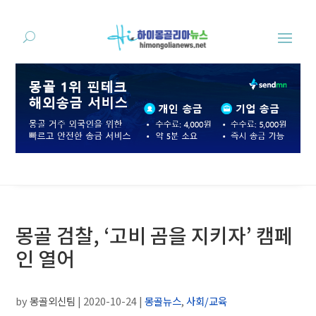
몽골 검찰, ‘고비 곰을 지키자’ 캠페
인 열어
by
몽골외신팀
|
2020-10-24
|
몽골뉴스
,
사회/교육